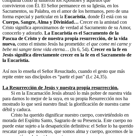
compañía como la sintieron los Apóstoles y aquellos que
convivieron con Él. El Señor permanece en su Iglesia, en los
Sacramentos, su Palabra, en el amor de los hermanos, pero de una
forma especial y particular en la
Eucaristía
, donde Él está con su
Cuerpo, Sangre, Alma y Divinidad…
Crecer en la amistad con
Cristo significa aproximarnos de verdad al Sacramento de su Amor,
conocerlo y adorarlo.
La Eucaristía es el Sacramento de la
Pascua de Cristo y de nuestra propia resurrección, de la vida
nueva,
como el mismo Jesús ha prometido:
el que come mi carne y
bebe mi sangre tiene vida eterna…
(Jn 6, 54).
Crecer en la fe en
Jesús significa directamente crecer en la fe en el Sacramento de
la Eucaristía.
Así nos lo enseña el Señor Resucitado, cuando el gesto que más
repite entre sus discípulos es “partir el pan” (Lc 24,35).
La Resurrección de Jesús y nuestra propia resurrección.
Si en la Encarnación Jesús abrazó lo más pobre de nuestra vida
para darnos lo mejor de la suya, en su propia Resurrección nos ha
mostrado lo que será nuestro final: la glorificación de nuestra carne
débil y caduca.
Cristo ha querido dignificar nuestro cuerpo, convirtiéndolo en
morada del Espíritu Santo, Sagrario de su Presencia. Este cuerpo no
puede estar sujeto a la desaparición definitiva: el Señor lo ha querido
rescatar para que nosotros, que somos alma y cuerpo, gocemos de la