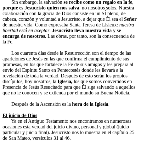
Sin embargo, la salvación
se recibe como un regalo en la fe
,
porque es Jesucristo quien nos salva
, no nosotros solos. Nuestra
colaboración con la gracia de Dios consiste en un SÍ pleno, de
cabeza, corazón y voluntad a Jesucristo, a dejar que Él sea el
Señor
de nuestra vida. Como expresaba Santa Teresa de Lisieux:
nuestra
libertad está en aceptar
.
Jesucristo lleva nuestra vida y se
encarga de nosotros.
Las obras, por tanto, son la consecuencia de
la Fe.
Los cuarenta días desde la Resurrección son el tiempo de las
apariciones de Jesús en las que confirma el cumplimiento de sus
promesas, en los que fortalece la Fe de sus amigos y les prepara al
envío del Espíritu Santo en Pentecostés donde les llevará a la
revelación de toda la verdad. Después de esto serán los propios
discípulos, hoy nosotros, la
Iglesia,
los que somos convertidos en
Presencia de Jesús Resucitado para que Él siga salvando a aquellos
que no le conocen y se extienda por el mundo su Buena Noticia.
Después de la Ascensión es la
hora de la Iglesia
.
El juicio de Dios
Ya en el Antiguo Testamento nos encontramos en numerosas
ocasiones esta verdad del juicio divino, personal y global (juicio
particular y juicio final). Jesucristo nos lo muestra en el capítulo 25
de San Mateo, versículos 31 al 46.