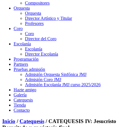
Compositores
Orquesta
Orquesta
Director Artístico y Titular
Profesores
Coro
Coro
Director del Coro
Escolanía
Escolanía
Director Escolanía
Programación
Partners
Pruebas admisión
Admisión Orquesta Sinfónica JMJ
Admisión Coro JMJ
Admisión Escolanía JMJ curso 2025/2026
Hazte amigo
Galería
Catequesis
Tienda
Contacto
Inicio
/
Catequesis
/ CATEQUESIS IV: Jesucristo