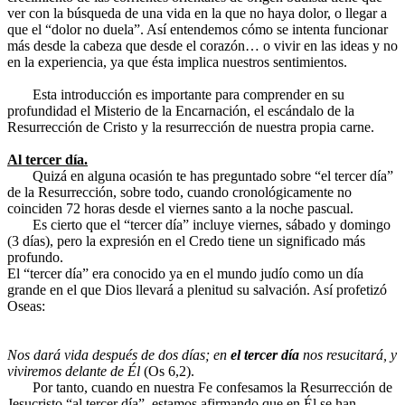
ver con la búsqueda de una vida en la que no haya dolor, o llegar a
que el “dolor no duela”. Así entendemos cómo se intenta funcionar
más desde la cabeza que desde el corazón… o vivir en las ideas y no
en la experiencia, ya que ésta implica nuestros sentimientos.
Esta introducción es importante para comprender en su
profundidad el Misterio de la Encarnación, el escándalo de la
Resurrección de Cristo y la resurrección de nuestra propia carne.
Al tercer día.
Quizá en alguna ocasión te has preguntado sobre “el tercer día”
de la Resurrección, sobre todo, cuando cronológicamente no
coinciden 72 horas desde el viernes santo a la noche pascual.
Es cierto que el “tercer día” incluye viernes, sábado y domingo
(3 días), pero la expresión en el Credo tiene un significado más
profundo.
El “tercer día” era conocido ya en el mundo judío como un día
grande en el que Dios llevará a plenitud su salvación. Así profetizó
Oseas:
Nos dará vida después de dos días; en
el tercer día
nos resucitará, y
viviremos delante de Él
(Os 6,2).
Por tanto, cuando en nuestra Fe confesamos la Resurrección de
Jesucristo “al tercer día”, estamos afirmando que en Él se han