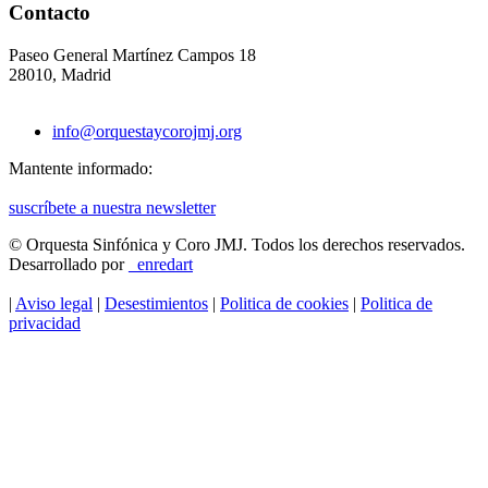
Contacto
Paseo General Martínez Campos 18
28010, Madrid
info@orquestaycorojmj.org
Mantente informado:
suscríbete a nuestra newsletter
© Orquesta Sinfónica y Coro JMJ.
Todos los derechos reservados.
Desarrollado por
_enredart
|
Aviso legal
|
Desestimientos
|
Politica de cookies
|
Politica de
privacidad