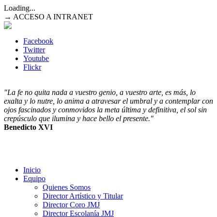
Loading...
→ ACCESO A INTRANET
Facebook
Twitter
Youtube
Flickr
"La fe no quita nada a vuestro genio, a vuestro arte, es más, lo
exalta y lo nutre, lo anima a atravesar el umbral y a contemplar con
ojos fascinados y conmovidos la meta última y definitiva, el sol sin
crepúsculo que ilumina y hace bello el presente."
Benedicto XVI
Inicio
Equipo
Quienes Somos
Director Artístico y Titular
Director Coro JMJ
Director Escolanía JMJ