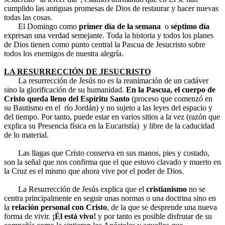
cumplido las antiguas promesas de Dios de restaurar y hacer nuevas
todas las cosas.
El Domingo como
primer día de la semana
o
séptimo día
expresan una verdad semejante. Toda la historia y todos los planes
de Dios tienen como punto central la Pascua de Jesucristo sobre
todos los enemigos de nuestra alegría.
LA RESURRECCIÓN DE JESUCRISTO
La resurrección de Jesús no es la reanimación de un cadáver
sino la glorificación de su humanidad.
En la Pascua, el cuerpo de
Cristo queda lleno del Espíritu Santo
(proceso que comenzó en
su Bautismo en el río Jordán) y no sujeto a las leyes del espacio y
del tiempo. Por tanto, puede estar en varios sitios a la vez (razón que
explica su Presencia física en la Eucaristía) y libre de la caducidad
de lo material.
Las llagas que Cristo conserva en sus manos, pies y costado,
son la señal que nos confirma que el que estuvo clavado y muerto en
la Cruz es el mismo que ahora vive por el poder de Dios.
La Resurrección de Jesús explica que el
cristianismo
no se
centra principalmente en seguir unas normas o una doctrina sino en
la
relación personal con Cristo
, de la que se desprende una nueva
forma de vivir.
¡Él está vivo!
y por tanto es posible disfrutar de su