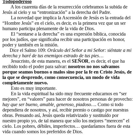
Todopoderoso
A los cuarenta días de la resurrección celebramos la subida de
Jesús al cielo y su “entronización” a la derecha del Padre.
La novedad que implica la Ascensión de Jesús es la entrada del
“Hombre Jesús” en el cielo, es decir, es la primera vez que un ser
humano participa plenamente de la vida de Dios.
El “sentarse a la derecha” es una expresión bíblica, conocida
por los judíos, que significaba recibir una participación en honor,
poder y también en la misión.
Dice el Salmo 109:
Oráculo del Señor a mi Señor: siéntate a mi
derecha y haré de tus enemigos estrado de tus pies
…
Jesucristo, de esta manera, es el
SEÑOR
, es decir, el que ha
recibido todo el poder para salvar:
nosotros no nos salvamos
porque seamos buenos o malos sino por la fe en Cristo Jesús, de
la que se desprende, como consecuencia, un modo de vida
completamente nuevo.
Esto es muy importante.
En la vida espiritual ha sido muy frecuente educarnos en “ser
mejores”, en “valores” para hacer de nosotros personas de provecho:
hay que ser bueno, amable, generoso, piadoso….
Como si todo
dependiera de nosotros, y así, recibir premio o castigo por nuestras
obras. Pensando así, Jesús queda relativizado y sustituído por
nuestro propio yo, de tal manera que sólo los mejores “merecen” el
cielo. Los pobres, débiles, imperfectos… quedaríamos fuera de esta
vida cuando somos los preferidos de Dios.