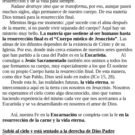
resurrección y de la vida para siempre.
N
ada
se destruye sino que se transforma
,
por eso, aunque pasen
muchos siglos, algo permanece de nuestro cuerpo. De esa materia
Dios tomará para la resurrección final.
Mientras llega ese momento: ¿qué sucede con el alma después
de la muerte, si no puede vivir separada del cuerpo? Aquí hay un
misterio muy bello.
La materia que sostiene al ser humano hasta
la resurrección final es el “Cuerpo místico de Jesucristo”
. Las
almas de los difuntos dependen de la existencia de Cristo y de su
Iglesia. Por eso, donde más cerca estamos de nuestros seres queridos
que han partido a la casa del Padre es en la
Eucaristía.
Al
comulgar a
Jesús Sacramentado
también nos unimos a todos los
que formamos su cuerpo, muy especialmente a los que Él sostiene
con su propio Cuerpo hasta la resurrección final. De esta manera,
como dice San Pablo, Dios será
todo en todos
(ICo 15, 28).
Desde esta fe, las realidades futuras,
la vida eterna
, se
intercomunica aquí en la tierra con nosotros en Jesucristo. Nosotros
no esperamos el cielo como algo desconocido, sino que vamos
haciendo experiencia del mismo cada vez que nos acercamos a la
Eucaristía y se va desarrollando en nosotros el amor de Dios.
Así, nuestra Fe en la
Encarnación
se completa con la fe
en la
resurrección de la carne y la vida eterna.
Subió al cielo y está sentado a la derecha de Dios Padre