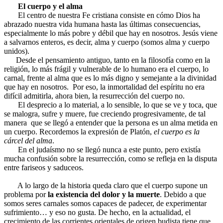
El cuerpo y el alma
El centro de nuestra Fe cristiana consiste en cómo Dios ha
abrazado nuestra vida humana hasta las últimas consecuencias,
especialmente lo más pobre y débil que hay en nosotros. Jesús viene
a salvarnos enteros, es decir, alma y cuerpo (somos alma y cuerpo
unidos).
Desde el pensamiento antiguo, tanto en la filosofía como en la
religión, lo más frágil y vulnerable de lo humano era el cuerpo, lo
carnal, frente al alma que es lo más digno y semejante a la divinidad
que hay en nosotros. Por eso, la inmortalidad del espíritu no era
difícil admitirla, ahora bien, la resurrección del cuerpo no.
El desprecio a lo material, a lo sensible, lo que se ve y toca, que
se malogra, sufre y muere, fue creciendo progresivamente, de tal
manera que se llegó a entender que la persona es un alma metida en
un cuerpo. Recordemos la expresión de Platón,
el cuerpo es la
cárcel del alma
.
En el judaísmo no se llegó nunca a este punto, pero existía
mucha confusión sobre la resurrección, como se refleja en la disputa
entre fariseos y saduceos.
A lo largo de la historia queda claro que el cuerpo supone un
problema por
la existencia del dolor y la muerte
. Debido a que
somos seres carnales somos capaces de padecer, de experimentar
sufrimiento… y eso no gusta. De hecho, en la actualidad, el
crecimiento de las corrientes orientales de origen budista tiene que