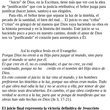
“Juicio” de Dios, en la Escritura, tiene más que ver con la idea
de “justificación” que con la justicia retributiva; el Señor juzga para
justificar (hacer justos, santos) a sus elegidos.
Para ello, el Señor tiene que separar la luz de la tiniebla, el
pecado de la santidad, el bien del mal… El juicio es una “criba”
(“crisis” en griego) de tal manera que Dios vaya haciendo su obra en
la historia personal y en la historia del mundo. Este juicio se va
haciendo poco a poco en nuestro camino, donde el amor de Dios
nos va “purificando” el corazón para asemejarnos a Él.
Así lo explica Jesús en el Evangelio:
Porque Dios no envió a su Hijo para juzgar al mundo, sino para
que el mundo se salve por él.
El que cree en él, no es condenado; el que no cree, ya está
condenado, porque no ha creído en el nombre del Hijo único de
Dios.
En esto consiste el juicio: la luz vino al mundo, y los hombres
prefirieron las tinieblas a la luz, porque sus obras eran malas. Todo
el que obra mal odia la luz y no se acerca a ella, por temor de que
sus obras sean descubiertas. En cambio, el que obra conforme a la
verdad se acerca a la luz, para que se ponga de manifiesto que sus
obras han sido hechas en Dios
(Jn 3, 17-21).
El juicio final representa la victoria definitiva de Jesucristo