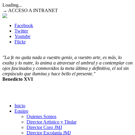
Loading...
→ ACCESO A INTRANET
Facebook
Twitter
Youtube
Flickr
"La fe no quita nada a vuestro genio, a vuestro arte, es más, lo
exalta y lo nutre, lo anima a atravesar el umbral y a contemplar con
ojos fascinados y conmovidos la meta última y definitiva, el sol sin
crepúsculo que ilumina y hace bello el presente."
Benedicto XVI
Inicio
Equipo
Quienes Somos
Director Artístico y Titular
Director Coro JMJ
Director Escolanía JMJ