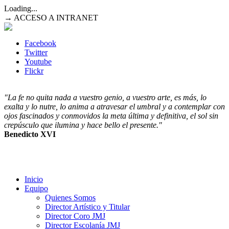
Loading...
→ ACCESO A INTRANET
Facebook
Twitter
Youtube
Flickr
"La fe no quita nada a vuestro genio, a vuestro arte, es más, lo
exalta y lo nutre, lo anima a atravesar el umbral y a contemplar con
ojos fascinados y conmovidos la meta última y definitiva, el sol sin
crepúsculo que ilumina y hace bello el presente."
Benedicto XVI
Inicio
Equipo
Quienes Somos
Director Artístico y Titular
Director Coro JMJ
Director Escolanía JMJ