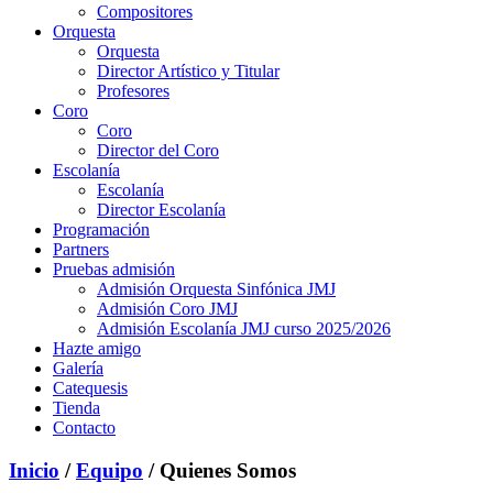
Compositores
Orquesta
Orquesta
Director Artístico y Titular
Profesores
Coro
Coro
Director del Coro
Escolanía
Escolanía
Director Escolanía
Programación
Partners
Pruebas admisión
Admisión Orquesta Sinfónica JMJ
Admisión Coro JMJ
Admisión Escolanía JMJ curso 2025/2026
Hazte amigo
Galería
Catequesis
Tienda
Contacto
Inicio
/
Equipo
/ Quienes Somos