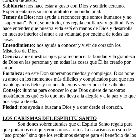
corazón de Jesús.
Sabiduría:
nos hace estar a gusto con Dios y sentirle cercano.
Experimentamos su amor gratuito e incondicional.
Temor de Dios:
nos ayuda a reconocer que somos humanos y no
“superman”. Pero, sobre todo, nos regala confianza y gratitud. Nos
hace entender que nuestra vida está en manos de Dios y desarrolla
en nuestro interior el amor a su voluntad por encima de todas las
cosas.
Entendimiento:
nos ayuda a conocer y vivir de corazón los
Misterios de Dios.
Ciencia:
abre nuestros ojos para reconocer la bondad y la grandeza
de Dios en las personas y en todas las cosas que Él ha creado por
amor.
Fortaleza:
en este Don superamos miedos y complejos. Dios pone
su amor en los momentos más difíciles y complicados para que nos
mantengamos fieles y no nos dejemos vencer por el desaliento.
Consejo:
ilumina para conocer lo que Dios quiere de nosotros
mostrándonos qué es lo que nos lleva a la alegría y a la paz y lo que
nos separa de ella.
Piedad:
nos ayuda a buscar a Dios y a orar desde el corazón.
LOS CARISMAS DEL ESPÍRITU SANTO
Son dones sobrenaturales que el Espíritu Santo regala para
que podamos enriquecernos unos a otros. Los carismas no son de
“uso propio” sino que los recibimos siempre para el beneficio de los