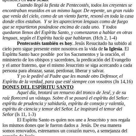
Cuando llegó la fiesta de Pentecostés, todos los creyentes se
encontraban reunidos en un mismo lugar.
De repente, un gran ruido
que venía del cielo, como de un viento fuerte, resonó en toda la casa
donde ellos estaban. Y se les aparecieron lenguas como de fuego
que se repartieron posándose encima de cada uno. Y todos
quedaron llenos del Espíritu Santo, y comenzaron a hablar en otras
lenguas, según el Espíritu hacía que hablaran.
(Hch 2, 1-4)
Pentecostés también es hoy
. Jesús Resucitado ha subido al
cielo pero sigue presente entre nosotros en la vida de
la Iglesia
. El
Espíritu Santo hace posible por los Sacramentos y la oración, el
ministerio de los obispos y sacerdotes, la predicación del Evangelio
y el amor fraterno, que el mismo Jesucristo se siga acercando a cada
persona para abrazar, sanar, perdonar, liberar y salvar.
Y yo le pediré al Padre que les mande otro Defensor, el
Espíritu de la verdad, para que esté siempre con vosotros
(Jn 14,16)
DONES DEL ESPÍRITU SANTO
Aquel día, brotará un renuevo del tronco de Jesé, y de su
raíz florecerá un vástago. Sobre él se posará el espíritu del Señor:
espíritu de prudencia y sabiduría, espíritu de consejo y valentía,
espíritu de ciencia y temor del Señor. Le inspirará el temor del
Señor
(Is 11, 1-3)
El Espíritu Santo es quien nos une a Jesucristo y nos regala
los mismos dones que le fueron dados a Jesús. De esa manera
somos renovados, estrenamos un corazón nuevo, a semejanza del