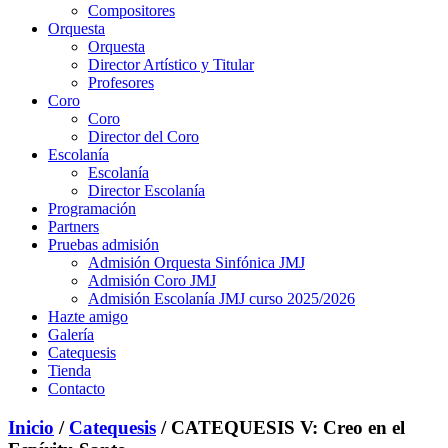
Compositores
Orquesta
Orquesta
Director Artístico y Titular
Profesores
Coro
Coro
Director del Coro
Escolanía
Escolanía
Director Escolanía
Programación
Partners
Pruebas admisión
Admisión Orquesta Sinfónica JMJ
Admisión Coro JMJ
Admisión Escolanía JMJ curso 2025/2026
Hazte amigo
Galería
Catequesis
Tienda
Contacto
Inicio
/
Catequesis
/ CATEQUESIS V: Creo en el