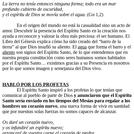
La tierra no tenía entonces ninguna forma; todo era un mar
profundo cubierto de oscuridad,
y el espíritu de Dios se movía sobre el agua.
(Gn 1,2)
En el origen del mundo no está la casualidad sino un acto de
amor. Descubrir la presencia del Espíritu Santo en la creación nos
ayuda a reconocer y valorar la obra más preciosa: el ser humano. El
Libro del Génesis explica cómo ha sido creado del “barro de la
tierra” al que Dios insufló su aliento. El
agua
que forma el barro y el
aliento
son signos del Espíritu Santo, de lo que entendemos que en
nuestra propia constitución como seres humanos somos habitados
por el Espíritu Santo… existimos gracias a su Presencia en nosotros
por lo que somos imagen y semejanza del Dios vivo.
HABLÓ POR LOS PROFETAS
El Espíritu Santo inspiró a los profetas lo que tenían que
comunicar al pueblo de parte de Dios
y anunciaron que el Espíritu
Santo sería enviado en los tiempos del Mesías para regalar a los
hombres un corazón nuevo
, una nueva forma de vivir en santidad
que por nuestras solas fuerzas no somos capaces de alcanzar.
Os daré un corazón nuevo,
y os infundiré un espíritu nuevo;
arrancaré de vuestra carne el corazón de piedra,