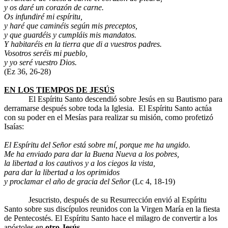
y os daré un corazón de carne.
Os infundiré mi espíritu,
y haré que caminéis según mis preceptos,
y que guardéis y cumpláis mis mandatos.
Y habitaréis en la tierra que di a vuestros padres.
Vosotros seréis mi pueblo,
y yo seré vuestro Dios.
(Ez 36, 26-28)
EN LOS TIEMPOS DE JESÚS
El Espíritu Santo descendió sobre Jesús en su Bautismo para
derramarse después sobre toda la Iglesia. El Espíritu Santo actúa
con su poder en el Mesías para realizar su misión, como profetizó
Isaías:
El Espíritu del Señor está sobre mí, porque me ha ungido.
Me ha enviado para dar la Buena Nueva a los pobres,
la libertad a los cautivos y a los ciegos la vista,
para dar la libertad a los oprimidos
y proclamar el año de gracia del Señor
(Lc 4, 18-19)
Jesucristo, después de su Resurrección envió al Espíritu
Santo sobre sus discípulos reunidos con la Virgen María en la fiesta
de Pentecostés. El Espíritu Santo hace el milagro de convertir a los
apóstoles en
otro Jesús
.