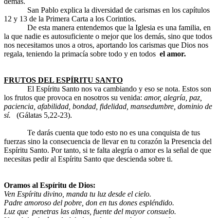
demás.
San Pablo explica la diversidad de carismas en los capítulos
12 y 13 de la Primera Carta a los Corintios.
De esta manera entendemos que la Iglesia es una familia, en
la que nadie es autosuficiente o mejor que los demás, sino que todos
nos necesitamos unos a otros, aportando los carismas que Dios nos
regala, teniendo la primacía sobre todo y en todos
el amor.
FRUTOS DEL ESPÍRITU SANTO
El Espíritu Santo nos va cambiando y eso se nota. Estos son
los frutos que provoca en nosotros su venida:
amor, alegría, paz,
paciencia, afabilidad, bondad, fidelidad, mansedumbre, dominio de
sí.
(Gálatas 5,22-23).
Te darás cuenta que todo esto no es una conquista de tus
fuerzas sino la consecuencia de llevar en tu corazón la Presencia del
Espíritu Santo. Por tanto, si te falta alegría o amor es la señal de que
necesitas pedir al Espíritu Santo que descienda sobre ti.
Oramos al Espíritu de Dios:
Ven Espíritu divino, manda tu luz desde el cielo.
Padre amoroso del pobre, don en tus dones espléndido.
Luz que penetras las almas, fuente del mayor consuelo.