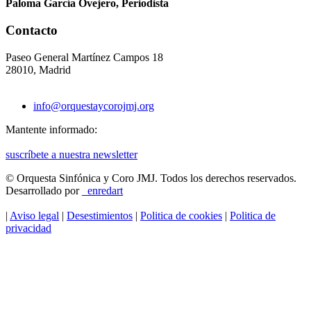
Paloma García Ovejero, Periodista
Contacto
Paseo General Martínez Campos 18
28010, Madrid
info@orquestaycorojmj.org
Mantente informado:
suscríbete a nuestra newsletter
© Orquesta Sinfónica y Coro JMJ.
Todos los derechos reservados.
Desarrollado por
_enredart
|
Aviso legal
|
Desestimientos
|
Politica de cookies
|
Politica de
privacidad