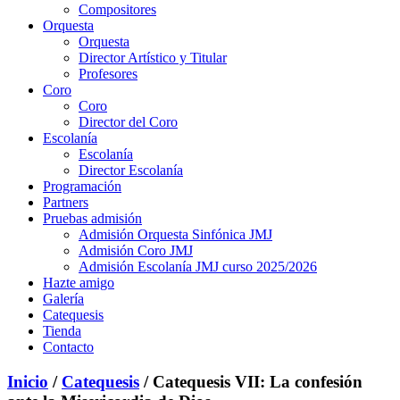
Compositores
Orquesta
Orquesta
Director Artístico y Titular
Profesores
Coro
Coro
Director del Coro
Escolanía
Escolanía
Director Escolanía
Programación
Partners
Pruebas admisión
Admisión Orquesta Sinfónica JMJ
Admisión Coro JMJ
Admisión Escolanía JMJ curso 2025/2026
Hazte amigo
Galería
Catequesis
Tienda
Contacto
Inicio
/
Catequesis
/ Catequesis VII: La confesión