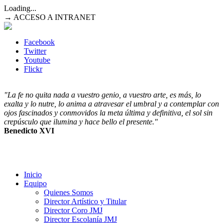
Loading...
→ ACCESO A INTRANET
Facebook
Twitter
Youtube
Flickr
"La fe no quita nada a vuestro genio, a vuestro arte, es más, lo
exalta y lo nutre, lo anima a atravesar el umbral y a contemplar con
ojos fascinados y conmovidos la meta última y definitiva, el sol sin
crepúsculo que ilumina y hace bello el presente."
Benedicto XVI
Inicio
Equipo
Quienes Somos
Director Artístico y Titular
Director Coro JMJ
Director Escolanía JMJ