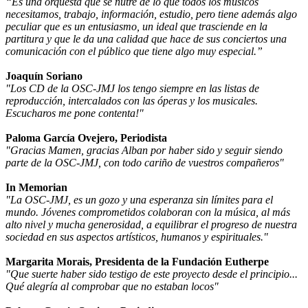
“Es una orquesta que se nutre de lo que todos los músicos
necesitamos, trabajo, información, estudio, pero tiene además algo
peculiar que es un entusiasmo, un ideal que trasciende en la
partitura y que le da una calidad que hace de sus conciertos una
comunicación con el público que tiene algo muy especial.”
Joaquín Soriano
"Los CD de la OSC-JMJ los tengo siempre en las listas de
reproducción, intercalados con las óperas y los musicales.
Escucharos me pone contenta!"
Paloma García Ovejero, Periodista
"Gracias Mamen, gracias Alban por haber sido y seguir siendo
parte de la OSC-JMJ, con todo cariño de vuestros compañeros"
In Memorian
"La OSC-JMJ, es un gozo y una esperanza sin límites para el
mundo. Jóvenes comprometidos colaboran con la música, al más
alto nivel y mucha generosidad, a equilibrar el progreso de nuestra
sociedad en sus aspectos artísticos, humanos y espirituales."
Margarita Morais, Presidenta de la Fundación Eutherpe
"Que suerte haber sido testigo de este proyecto desde el principio...
Qué alegría al comprobar que no estaban locos"