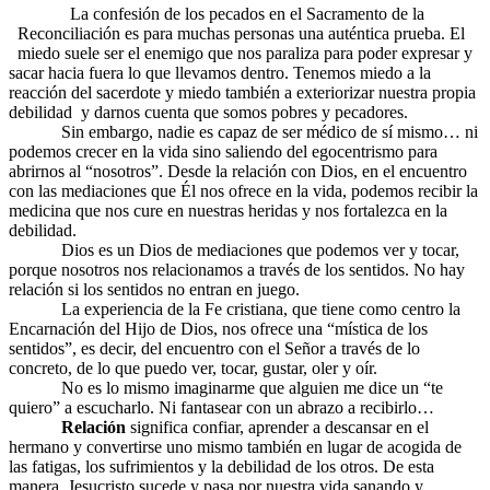
La confesión de los pecados en el Sacramento de la
Reconciliación es para muchas personas una auténtica prueba. El
miedo suele ser el enemigo que nos paraliza para poder expresar y
sacar hacia fuera lo que llevamos dentro. Tenemos miedo a la
reacción del sacerdote y miedo también a exteriorizar nuestra propia
debilidad y darnos cuenta que somos pobres y pecadores.
Sin embargo, nadie es capaz de ser médico de sí mismo… ni
podemos crecer en la vida sino saliendo del egocentrismo para
abrirnos al “nosotros”. Desde la relación con Dios, en el encuentro
con las mediaciones que Él nos ofrece en la vida, podemos recibir la
medicina que nos cure en nuestras heridas y nos fortalezca en la
debilidad.
Dios es un Dios de mediaciones que podemos ver y tocar,
porque nosotros nos relacionamos a través de los sentidos. No hay
relación si los sentidos no entran en juego.
La experiencia de la Fe cristiana, que tiene como centro la
Encarnación del Hijo de Dios, nos ofrece una “mística de los
sentidos”, es decir, del encuentro con el Señor a través de lo
concreto, de lo que puedo ver, tocar, gustar, oler y oír.
No es lo mismo imaginarme que alguien me dice un “te
quiero” a escucharlo. Ni fantasear con un abrazo a recibirlo…
Relación
significa confiar, aprender a descansar en el
hermano y convertirse uno mismo también en lugar de acogida de
las fatigas, los sufrimientos y la debilidad de los otros. De esta
manera, Jesucristo sucede y pasa por nuestra vida sanando y