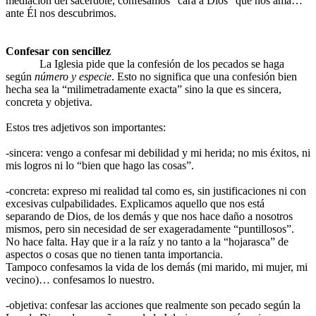
mediación del sacerdote, confesamos “cara a Dios” que nos ama…
ante Él nos descubrimos.
Confesar con sencillez
La Iglesia pide que la confesión de los pecados se haga
según
número y especie
. Esto no significa que una confesión bien
hecha sea la “milimetradamente exacta” sino la que es sincera,
concreta y objetiva.
Estos tres adjetivos son importantes:
-sincera: vengo a confesar mi debilidad y mi herida; no mis éxitos, ni
mis logros ni lo “bien que hago las cosas”.
-concreta: expreso mi realidad tal como es, sin justificaciones ni con
excesivas culpabilidades. Explicamos aquello que nos está
separando de Dios, de los demás y que nos hace daño a nosotros
mismos, pero sin necesidad de ser exageradamente “puntillosos”.
No hace falta. Hay que ir a la raíz y no tanto a la “hojarasca” de
aspectos o cosas que no tienen tanta importancia.
Tampoco confesamos la vida de los demás (mi marido, mi mujer, mi
vecino)… confesamos lo nuestro.
-objetiva: confesar las acciones que realmente son pecado según la