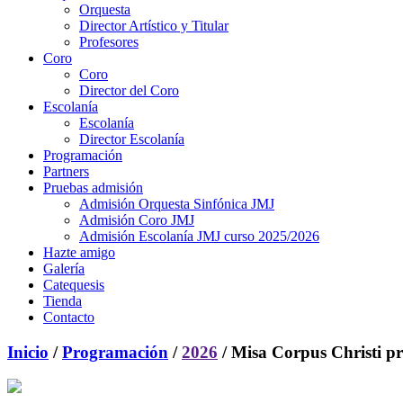
Orquesta
Director Artístico y Titular
Profesores
Coro
Coro
Director del Coro
Escolanía
Escolanía
Director Escolanía
Programación
Partners
Pruebas admisión
Admisión Orquesta Sinfónica JMJ
Admisión Coro JMJ
Admisión Escolanía JMJ curso 2025/2026
Hazte amigo
Galería
Catequesis
Tienda
Contacto
Inicio
/
Programación
/
2026
/ Misa Corpus Christi p