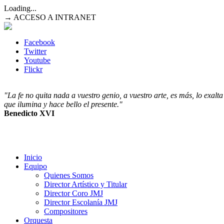
Loading...
→ ACCESO A INTRANET
Facebook
Twitter
Youtube
Flickr
"La fe no quita nada a vuestro genio, a vuestro arte, es más, lo exalt
que ilumina y hace bello el presente."
Benedicto XVI
Inicio
Equipo
Quienes Somos
Director Artístico y Titular
Director Coro JMJ
Director Escolanía JMJ
Compositores
Orquesta