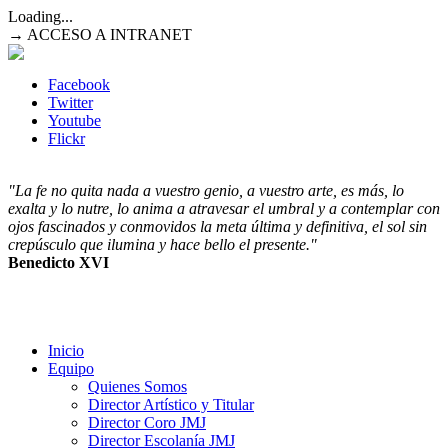
Loading...
→ ACCESO A INTRANET
Facebook
Twitter
Youtube
Flickr
"La fe no quita nada a vuestro genio, a vuestro arte, es más, lo
exalta y lo nutre, lo anima a atravesar el umbral y a contemplar con
ojos fascinados y conmovidos la meta última y definitiva, el sol sin
crepúsculo que ilumina y hace bello el presente."
Benedicto XVI
Inicio
Equipo
Quienes Somos
Director Artístico y Titular
Director Coro JMJ
Director Escolanía JMJ