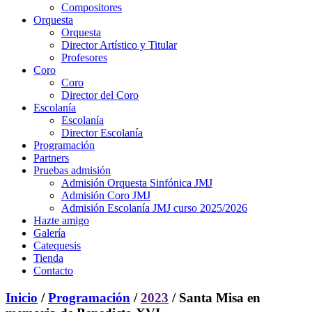
Compositores
Orquesta
Orquesta
Director Artístico y Titular
Profesores
Coro
Coro
Director del Coro
Escolanía
Escolanía
Director Escolanía
Programación
Partners
Pruebas admisión
Admisión Orquesta Sinfónica JMJ
Admisión Coro JMJ
Admisión Escolanía JMJ curso 2025/2026
Hazte amigo
Galería
Catequesis
Tienda
Contacto
Inicio
/
Programación
/
2023
/ Santa Misa en