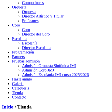
Compositores
Orquesta
Orquesta
Director Artístico y Titular
Profesores
Coro
Coro
Director del Coro
Escolanía
Escolanía
Director Escolanía
Programación
Partners
Pruebas admisión
Admisión Orquesta Sinfónica JMJ
Admisión Coro JMJ
Admisión Escolanía JMJ curso 2025/2026
Hazte amigo
Galería
Catequesis
Tienda
Contacto
Inicio
/ Tienda