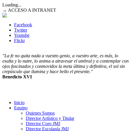
Loading...
→ ACCESO A INTRANET
Facebook
Twitter
Youtube
Flickr
"La fe no quita nada a vuestro genio, a vuestro arte, es más, lo
exalta y lo nutre, lo anima a atravesar el umbral y a contemplar con
ojos fascinados y conmovidos la meta última y definitiva, el sol sin
crepúsculo que ilumina y hace bello el presente."
Benedicto XVI
Inicio
Equipo
Quienes Somos
Director Artístico y Titular
Director Coro JMJ
Director Escolanía JMJ